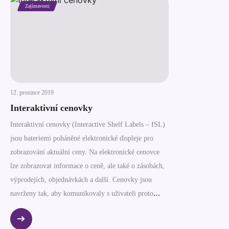
Zajímavosti
12. prosince 2019
Interaktivní cenovky
Interaktivní cenovky (Interactive Shelf Labels – ISL)
jsou bateriemi poháněné elektronické displeje pro
zobrazování aktuální ceny. Na elektronické cenovce
lze zobrazovat informace o ceně, ale také o zásobách,
výprodejích, objednávkách a další. Cenovky jsou
navrženy tak, aby komunikovaly s uživateli proto
nejen ukazují aktuální ceny, ale optimalizují a
zrychlují účinnost aktivit v obchodě.