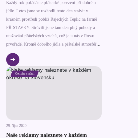
aranžérského grafického studia. Vzdělávání, které
Každý rok pořádáme přátelské posezení při dobrém
probíhá, vzhledem k současné situaci, i v méně
jídle. Letos jsme se rozhodli tento den strávit v
komfortním čase, ukončíme letos na podzim.
krásném prostředí poblíž Rajeckých Teplic na farmě
PŘÍSTAVKY. Strávili jsme tam den plný pohody a
utužování přátelských vztahů, což je u nás v Rossu
prvořadé. Kromě dobrého jídla a přátelské atmosféře
měli všichni pozváni možnost zajezdit na koni nebo
strávit čas sportovními aktivitami.
Cestujte s námi
29. října 2020
Naše reklamy naleznete v každém