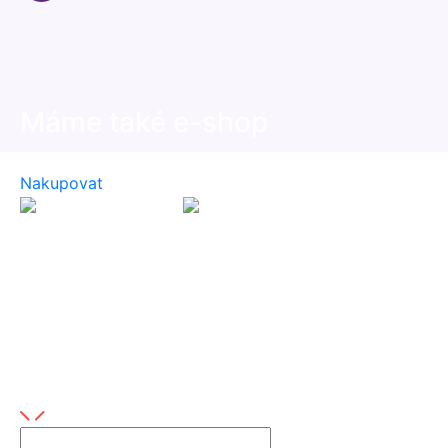
Máme také e-shop
Prohlédněte si naše produkty dostupné na e-shopu
Nakupovat
Napište nám
Máte nějaké dotazy nebo máte zájem o naše služby?
Vaše meno