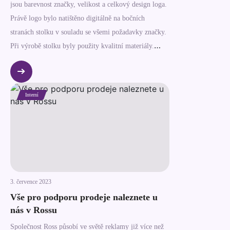
jsou barevnost značky, velikost a celkový design loga.
Právě logo bylo natištěno digitálně na bočních
stranách stolku v souladu se všemi požadavky značky.
Při výrobě stolku byly použity kvalitní materiály.
Dřevěná část je vyrobena z masivu, která se postará o
dlouhou životnost, ale také o nadčasový vzhled.
Celkový design doplňuje pevná konstrukce vyrobená z
Interní
oceli, která slouží také jako nožičky stolku.
3. července 2023
Vše pro podporu prodeje naleznete u
nás v Rossu
Společnost Ross působí ve světě reklamy již více než