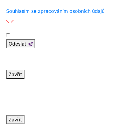
Souhlasím se zpracováním osobních údajů
Odeslat
Děkujeme za vaši zprávu
V nejbližších dnech vás budeme kontaktovat.
Zavřít
Nastala chyba
Formulář se nepodařilo odeslat. Prosím spojte se s
námi pomocí kontaktních informací v patičce.
Děkujeme za pochopení.
Zavřít