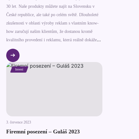
30 let. Naše produkty můžete najít na Slovensku v
České republice, ale také po celém světě. Dlouholeté
zkušenosti v oblasti výroby reklam s vlastním know-
how zaručují našim klientům, že dostanou kromě
kvalitního provedení i reklamu, která reálně dokáže
podpořit prodej. Nabízíme široké portfolio produktů
zastřešující kompletní zařízení a označení prodejen,
světelné reklamy, displejové stojany, reklamní
Interní
obrazovky a mnohé jiné. Reference klientů, co s námi
spolupracují už desetiletí mluví za vše. Můžete se na
nás spolehnout. Všechny služby naleznete u nás!
Kromě návrhu, vývoje a výroby reklamy zajišťujeme
také servisní práce. Aktuálně od začátku roku
realizujeme projekt vzdělávání zaměstnanců –
3. července 2023
konkrétně ze 3 oddělení: povrchové úpravy kovů
Firemní posezení – Guláš 2023
práškovým plastem – komaxitem, sítotisku a