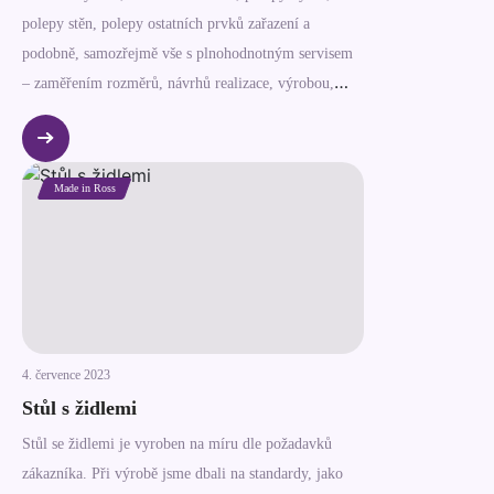
polepy stěn, polepy ostatních prvků zařazení a
podobně, samozřejmě vše s plnohodnotným servisem
– zaměřením rozměrů, návrhů realizace, výrobou,
montáží – tak aby bylo vše připraveno pro úspěšné
otevření prodejny.
Made in Ross
4. července 2023
Stůl s židlemi
Stůl se židlemi je vyroben na míru dle požadavků
zákazníka. Při výrobě jsme dbali na standardy, jako