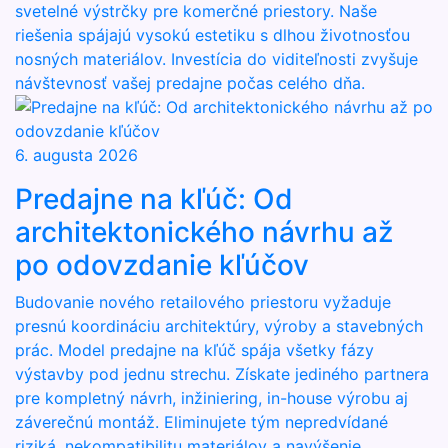
svetelné výstrčky pre komerčné priestory. Naše
riešenia spájajú vysokú estetiku s dlhou životnosťou
nosných materiálov. Investícia do viditeľnosti zvyšuje
návštevnosť vašej predajne počas celého dňa.
6. augusta 2026
Predajne na kľúč: Od
architektonického návrhu až
po odovzdanie kľúčov
Budovanie nového retailového priestoru vyžaduje
presnú koordináciu architektúry, výroby a stavebných
prác. Model predajne na kľúč spája všetky fázy
výstavby pod jednu strechu. Získate jediného partnera
pre kompletný návrh, inžiniering, in-house výrobu aj
záverečnú montáž. Eliminujete tým nepredvídané
riziká, nekompatibilitu materiálov a navýšenie