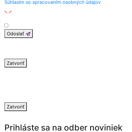
Súhlasím so spracovaním osobných údajov
Odoslať
Ďakujeme za vašu správu
V najbližších dňoch vás budeme kontaktovať.
Zatvoriť
Nastala chyba
Formulár sa nepodarilo odoslať. Prosím spojte sa s
nami pomocou kontaktných informácii v pätičke.
Ďakujeme za pochopenie.
Zatvoriť
Prihláste sa na odber noviniek