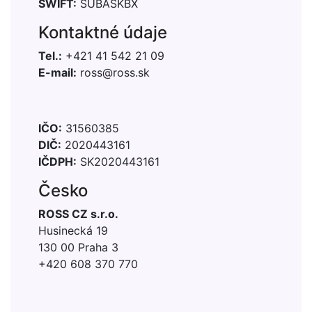
SWIFT:
SUBASKBX
Kontaktné údaje
Tel.:
+421 41 542 21 09
E-mail:
ross@ross.sk
IČO:
31560385
DIČ:
2020443161
IČDPH:
SK2020443161
Česko
ROSS CZ s.r.o.
Husinecká 19
130 00 Praha 3
+420 608 370 770