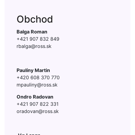
Obchod
Balga Roman
+421 907 832 849
rbalga@
ross.sk
Paulíny Martin
+420 608 370 770
mpauliny@ross.sk
Ondro Radovan
+421 907 822 331
oradovan@
ross.sk