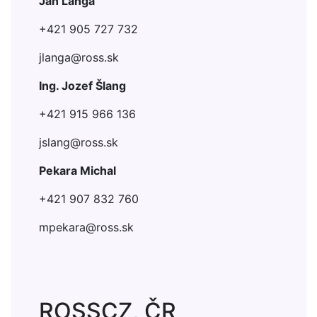
Ján Langa
+421 905 727 732
jlanga@
ross.sk
Ing. Jozef Šlang
+421 915 966 136
jslang@
ross.sk
Pekara Michal
+421 907 832 760
mpekara@
ross.sk
ROSSCZ, ČR