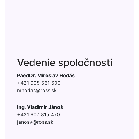
Vedenie spoločnosti
PaedDr. Miroslav Hodás
+421 905 561 600
mhodas@
ross.sk
Ing. Vladimír Jánoš
+421 907 815 470
janosv@
ross.sk