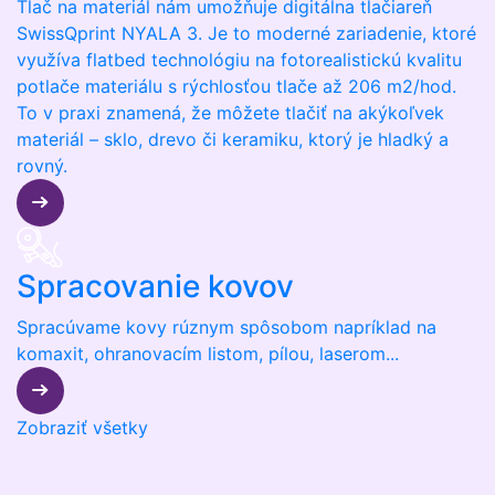
Tlač na materiál nám umožňuje digitálna tlačiareň
SwissQprint NYALA 3. Je to moderné zariadenie, ktoré
využíva flatbed technológiu na fotorealistickú kvalitu
potlače materiálu s rýchlosťou tlače až 206 m2/hod.
To v praxi znamená, že môžete tlačiť na akýkoľvek
materiál – sklo, drevo či keramiku, ktorý je hladký a
rovný.
Spracovanie kovov
Spracúvame kovy rúznym spôsobom napríklad na
komaxit, ohranovacím listom, pílou, laserom...
Zobraziť všetky