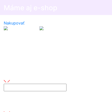
Máme aj e-shop
Prezrite si naše produkty dostupné na e-shope
Nakupovať
Napíšte nám
Máte nejaké otázky alebo máte záujem o naše služby?
Vaše meno
Toto pole je povinné
E-mail