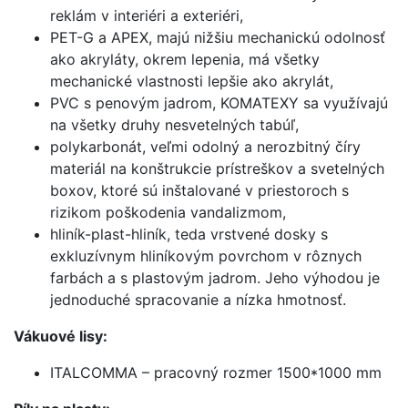
reklám v interiéri a exteriéri,
PET-G a APEX, majú nižšiu mechanickú odolnosť
ako akryláty, okrem lepenia, má všetky
mechanické vlastnosti lepšie ako akrylát,
PVC s penovým jadrom, KOMATEXY sa využívajú
na všetky druhy nesvetelných tabúľ,
polykarbonát, veľmi odolný a nerozbitný číry
materiál na konštrukcie prístreškov a svetelných
boxov, ktoré sú inštalované v priestoroch s
rizikom poškodenia vandalizmom,
hliník-plast-hliník, teda vrstvené dosky s
exkluzívnym hliníkovým povrchom v rôznych
farbách a s plastovým jadrom. Jeho výhodou je
jednoduché spracovanie a nízka hmotnosť.
Vákuové lisy:
ITALCOMMA – pracovný rozmer 1500*1000 mm