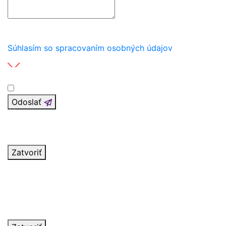
Toto pole je povinné
Súhlasím so spracovaním osobných údajov
Odoslať
Ďakujeme za vašu správu
V najbližších dňoch vás budeme kontaktovať.
Zatvoriť
Nastala chyba
Formulár sa nepodarilo odoslať. Prosím spojte sa s
nami pomocou kontaktných informácii v pätičke.
Ďakujeme za pochopenie.