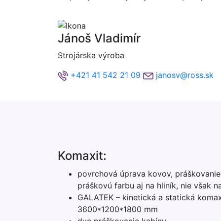
Jánoš Vladimír
Strojárska výroba
+421 41 542 21 09
janosv@ross.sk
Komaxit:
povrchová úprava kovov, práškovanie
práškovú farbu aj na hliník, nie však 
GALATEK – kinetická a statická komax
3600*1200*1800 mm