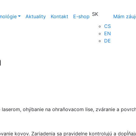
SK
nológie
Aktuality
Kontakt
E-shop
Mám záu
CS
EN
DE
a
 laserom, ohýbanie na ohraňovacom lise, zváranie a povr
nie kovov. Zariadenia sa pravidelne kontrolujú a dopĺňajú