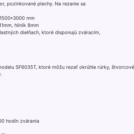
or, pozinkované plechy. Na rezanie sa
 1500*3000 mm
 11mm, hliník 8mm
astných dielňach, ktoré disponujú zváracím,
delu SF6035T, ktoré môžu rezať okrúhle rúrky, štvorcové 
.
0 hodín zvárania