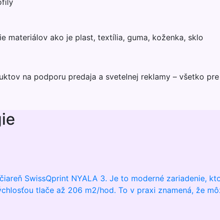
fily
 materiálov ako je plast, textília, guma, koženka, sklo
ktov na podporu predaja a svetelnej reklamy – všetko pre
ie
ačiareň SwissQprint NYALA 3. Je to moderné zariadenie, kto
 rýchlosťou tlače až 206 m2/hod. To v praxi znamená, že môž