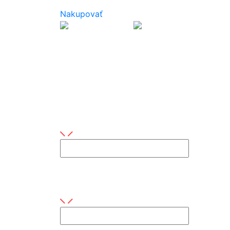
Prezrite si naše produkty dostupné na e-s
Nakupovať
Napíšte nám
Máte nejaké otázky alebo máte záujem o n
Vaše meno
Toto pole je povinné
E-mail