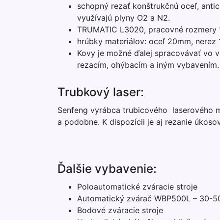
schopný rezať konštrukčnú oceľ, antic
využívajú plyny O2 a N2.
TRUMATIC L3020, pracovné rozmery
hrúbky materiálov: oceľ 20mm, nerez
Kovy je možné ďalej spracovávať vo vl
rezacím, ohýbacím a iným vybavením.
Trubkový laser:
Senfeng vyrábca trubicového laserového mo
a podobne. K dispozícii je aj rezanie úkosov
Ďalšie vybavenie:
Poloautomatické zváracie stroje
Automatický zvárač WBP500L – 30-50
Bodové zváracie stroje