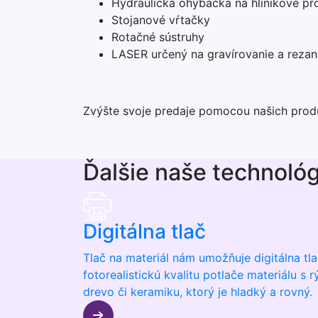
Hydraulická ohýbačka na hliníkové pro
Stojanové vŕtačky
Rotačné sústruhy
LASER určený na gravírovanie a rezanie
Zvýšte svoje predaje pomocou našich produ
Ďalšie naše technológ
Digitálna tlač
Tlač na materiál nám umožňuje digitálna tl
fotorealistickú kvalitu potlače materiálu s
drevo či keramiku, ktorý je hladký a rovný.