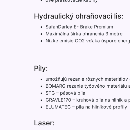
dve práškovacie kabíny
Hydraulický ohraňovací lis:
SafanDarley E- Brake Premium
Maximálna šírka ohranenia 3 metre
Nízke emisie CO2 vďaka úspore energ
Píly:
umožňujú rezanie rôznych materiálov
BOMARG rezanie tyčového materiálu ako
STG – pásová píla
GRAVLE170 – kruhová píla na hliník a p
ELUMATEC – píla na hliníkové profily
Laser: