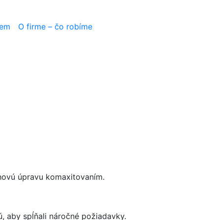
jem
O firme – čo robíme
chovú úpravu komaxitovaním.
, aby spĺňali náročné požiadavky.