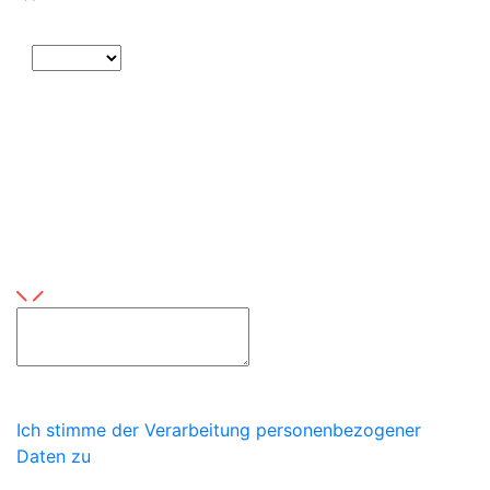
Thema
Umfang
Produkt
Dieses Feld ist erforderlich
Hinterlassen Sie hier eine Nachricht
Dieses Feld ist erforderlich
Ich stimme der Verarbeitung personenbezogener
Daten zu