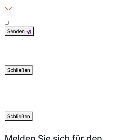
Senden
Danke für deine Nachricht
Wir werden uns in den nächsten Tagen mit Ihnen in
Verbindung setzen.
Schließen
Ein Fehler ist aufgetreten
Das Formular konnte nicht gesendet werden. Bitte
kontaktieren Sie uns über die Kontaktinformationen in
der Fußzeile. Danke für dein Verständnis.
Schließen
Melden Sie sich für den