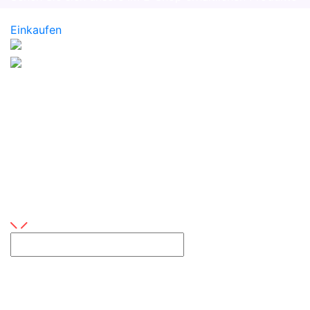
an
Einkaufen
Kontaktiere uns
Sie haben Fragen oder Interesse an unseren
Leistungen?
Ihr Name
Dieses Feld ist erforderlich
Email