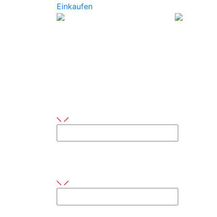
Einkaufen
Kontaktiere uns
Sie haben Fragen oder Interesse an unsere
Ihr Name
Dieses Feld ist erforderlich
Email
Dieses Feld ist erforderlich