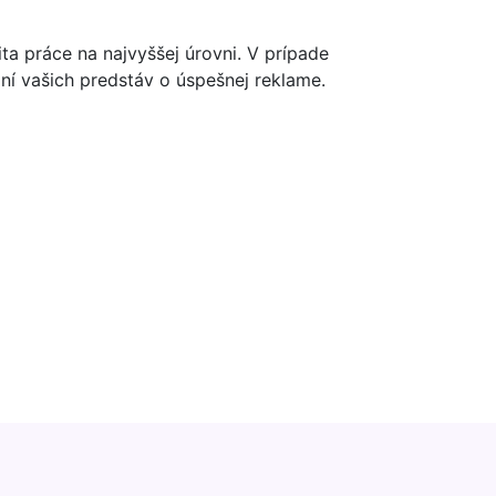
a práce na najvyššej úrovni. V prípade
 vašich predstáv o úspešnej reklame.