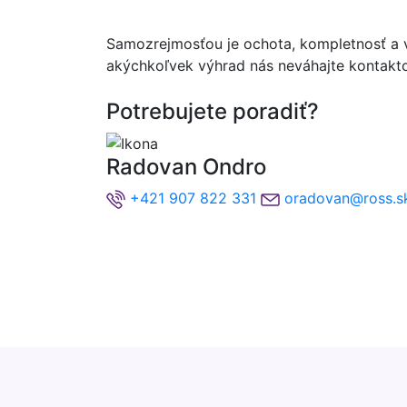
Samozrejmosťou je ochota, kompletnosť a vč
akýchkoľvek výhrad nás neváhajte kontakt
Potrebujete poradiť?
Radovan Ondro
+421 907 822 331
oradovan@ross.s