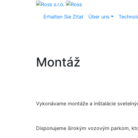
Erhalten Sie Zitat
Über uns
Technol
Montáž
Vykonávame montáže a inštalácie svetelnýc
Disponujeme širokým vozovým parkom, ktor