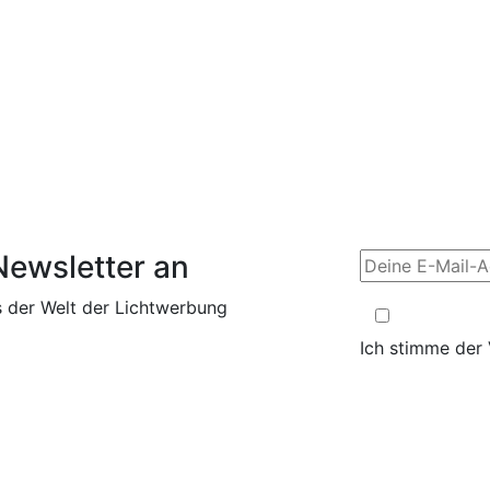
richt
hnen in Verbindung setzen.
eten
Bitte kontaktieren Sie uns über die Kontaktinformationen i
Newsletter an
s der Welt der Lichtwerbung
Ich stimme der