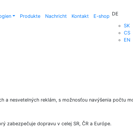
DE
ogien
Produkte
Nachricht
Kontakt
E-shop
SK
CS
EN
h a nesvetelných reklám, s možnosťou navýšenia počtu mon
ý zabezpečuje dopravu v celej SR, ČR a Európe.