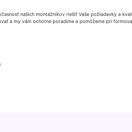
asnosť našich montážnikov riešiť Vaše požiadavky a kvalit
ovať a my vám ochotne poradíme a pomôžeme pri formovaní
k