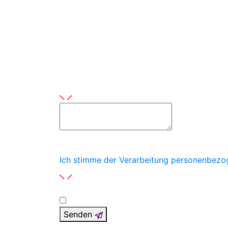
Umfang
Produkt
Dieses Feld ist erforderlich
Hinterlassen Sie hier eine Nachricht
Dieses Feld ist erforderlich
Ich stimme der Verarbeitung personenbezo
Senden