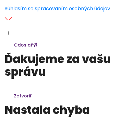
Súhlasím so spracovaním osobných údajov
Odoslať
Ďakujeme za vašu
správu
V najbližších dňoch vás budeme kontaktovať.
Zatvoriť
Nastala chyba
Formulár sa nepodarilo odoslať. Prosím spojte sa s
nami pomocou kontaktných informácii v pätičke.
Ďakujeme za pochopenie.