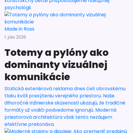
konštrukčný detail prispôsobujeme nákupnej
psychológii.
Made in Ross
1. júla 2026
Totemy a pylóny ako
dominanty vizuálnej
komunikácie
Statická exteriérová reklama dnes čelí obrovskému
tlaku kvôli presýteniu verejného priestoru. Naše
dlhoročné inžinierske skúsenosti ukazujú, že tradičné
formáty už vodiči podvedome ignorujú. Moderná
priestorová architektúra však tento nezáujem
efektívne prekonáva.