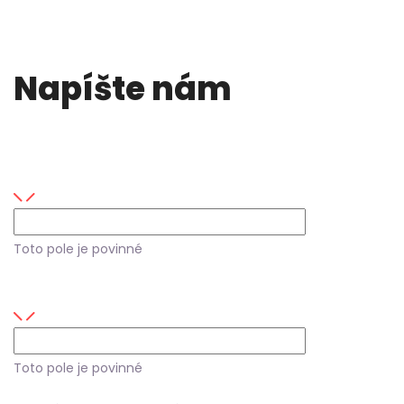
Napíšte nám
Máte nejaké otázky alebo máte záujem o naše
služby?
Vaše meno
Toto pole je povinné
E-mail
Toto pole je povinné