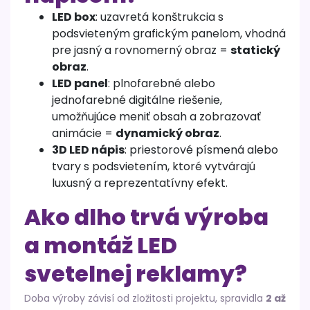
LED box
: uzavretá konštrukcia s
podsvieteným grafickým panelom, vhodná
pre jasný a rovnomerný obraz =
statický
obraz
.
LED panel
: plnofarebné alebo
jednofarebné digitálne riešenie,
umožňujúce meniť obsah a zobrazovať
animácie =
dynamický obraz
.
3D LED nápis
: priestorové písmená alebo
tvary s podsvietením, ktoré vytvárajú
luxusný a reprezentatívny efekt.
Ako dlho trvá výroba
a montáž LED
svetelnej reklamy?
Doba výroby závisí od zložitosti projektu, spravidla
2 až