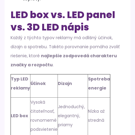
LED box vs. LED panel
vs. 3D LED nápis
Každý z týchto typov reklamy má odlišný účinok,
dizajn a spotrebu. Takéto porovnanie pomáha zvoliť
riešenie, ktoré
najlepšie zodpovedá charakteru
značky a rozpočtu
.
Typ LED
Spotreba
Účinok
Dizajn
reklamy
energie
Vysoká
Jednoduchý,
čitateľnosť,
Nízka až
LED box
elegantný,
rovnomerné
stredná
priamy
podsvietenie