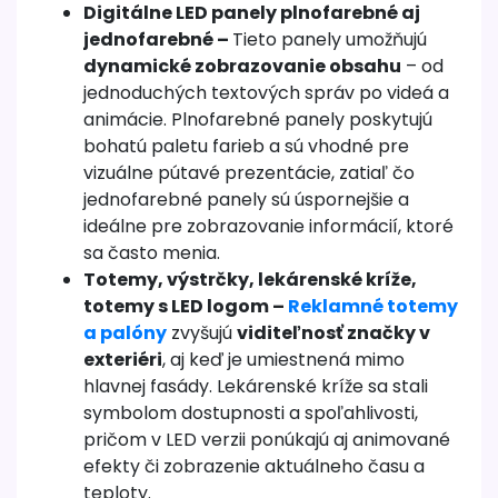
Digitálne LED panely plnofarebné aj
jednofarebné –
Tieto panely umožňujú
dynamické zobrazovanie obsahu
– od
jednoduchých textových správ po videá a
animácie. Plnofarebné panely poskytujú
bohatú paletu farieb a sú vhodné pre
vizuálne pútavé prezentácie, zatiaľ čo
jednofarebné panely sú úspornejšie a
ideálne pre zobrazovanie informácií, ktoré
sa často menia.
Totemy, výstrčky, lekárenské kríže,
totemy s LED logom –
Reklamné totemy
a palóny
zvyšujú
viditeľnosť značky v
exteriéri
, aj keď je umiestnená mimo
hlavnej fasády. Lekárenské kríže sa stali
symbolom dostupnosti a spoľahlivosti,
pričom v LED verzii ponúkajú aj animované
efekty či zobrazenie aktuálneho času a
teploty.