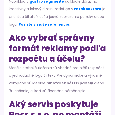
Napríklad v
gastro segmente
sa kladie dôraz na
kreatívny a lákavý dizajn, zatiaľ čo v
retail sektore
je
prioritou čitateľnosť a jasné zobrazenie ponuky alebo
loga.
Pozrite si naše referencie
.
Ako vybrať správny
formát reklamy podľa
rozpočtu a účelu?
Menšie statické riešenia sú vhodné pre nižší rozpočet
a jednoduché logo či text. Pre dynamické a výrazné
kampane sú ideálne
plnofarebné LED panely
alebo
3D riešenia, aj keď sú finančne náročnejšie.
Aký servis poskytuje
Ross s.r.o. po montáži