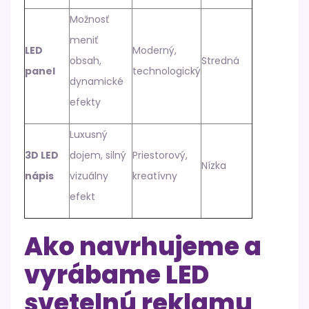
Možnosť
meniť
LED
Moderný,
obsah,
Stredná
panel
technologický
dynamické
efekty
Luxusný
3D LED
dojem, silný
Priestorový,
Nízka
nápis
vizuálny
kreatívny
efekt
Ako navrhujeme a
vyrábame LED
svetelnú reklamu