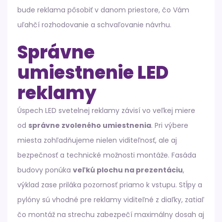
bude reklama pôsobiť v danom priestore, čo Vám
uľahčí rozhodovanie a schvaľovanie návrhu.
Správne
umiestnenie LED
reklamy
Úspech LED svetelnej reklamy závisí vo veľkej miere
od
správne zvoleného umiestnenia
. Pri výbere
miesta zohľadňujeme nielen viditeľnosť, ale aj
bezpečnosť a technické možnosti montáže. Fasáda
budovy ponúka
veľkú plochu na prezentáciu
,
výklad zase priláka pozornosť priamo k vstupu. Stĺpy a
pylóny sú vhodné pre reklamy viditeľné z diaľky, zatiaľ
čo montáž na strechu zabezpečí maximálny dosah aj