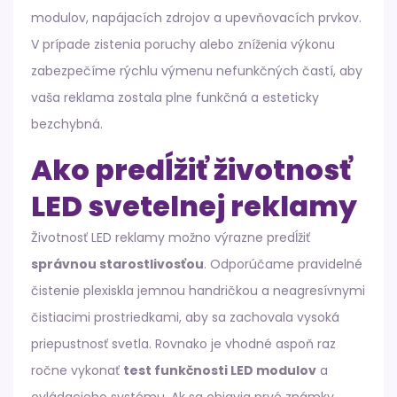
modulov, napájacích zdrojov a upevňovacích prvkov.
V prípade zistenia poruchy alebo zníženia výkonu
zabezpečíme rýchlu výmenu nefunkčných častí, aby
vaša reklama zostala plne funkčná a esteticky
bezchybná.
Ako predĺžiť životnosť
LED svetelnej reklamy
Životnosť LED reklamy možno výrazne predĺžiť
správnou starostlivosťou
. Odporúčame pravidelné
čistenie plexiskla jemnou handričkou a neagresívnymi
čistiacimi prostriedkami, aby sa zachovala vysoká
priepustnosť svetla. Rovnako je vhodné aspoň raz
ročne vykonať
test funkčnosti LED modulov
a
ovládacieho systému. Ak sa objavia prvé známky