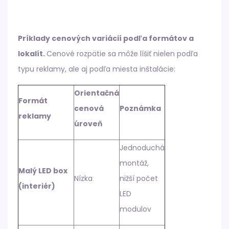
Príklady cenových variácií podľa formátov a
lokalít.
Cenové rozpätie sa môže líšiť nielen podľa
typu reklamy, ale aj podľa miesta inštalácie:
Orientačná
Formát
cenová
Poznámka
reklamy
úroveň
Jednoduchá
montáž,
Malý LED box
Nízka
nižší počet
(interiér)
LED
modulov