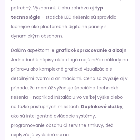
potrebný. Významnú úlohu zohráva aj
typ
technológie
– statické LED riešenia sú spravidla
lacnejšie ako plnofarebné digitálne panely s
dynamickým obsahom.
Ďalším aspektom je
grafické spracovanie a dizajn
.
Jednoduché nápisy alebo logá majú nižšie náklady na
prípravu ako komplexné grafické vizualizácie s
detailnými tvarmi a animáciami. Cena sa zvyšuje aj v
prípade, že montáž vyžaduje špeciálne technické
riešenia – napríklad inštaláciu vo veľkej výške alebo
na ťažko prístupných miestach.
Doplnkové služby
,
ako sú inteligentné ovládacie systémy,
programovanie obsahu či servisné zmluvy, tiež
ovplyvňujú výslednú sumu.