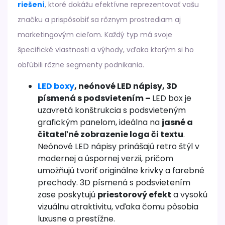
riešení
, ktoré dokážu efektívne reprezentovať vašu
značku a prispôsobiť sa rôznym prostrediam aj
marketingovým cieľom. Každý typ má svoje
špecifické vlastnosti a výhody, vďaka ktorým si ho
obľúbili rôzne segmenty podnikania.
LED boxy
, neónové LED nápisy, 3D
písmená s podsvietením –
LED box je
uzavretá konštrukcia s podsvieteným
grafickým panelom, ideálna na
jasné a
čitateľné zobrazenie loga či textu
.
Neónové LED nápisy prinášajú retro štýl v
modernej a úspornej verzii, pričom
umožňujú tvoriť originálne krivky a farebné
prechody. 3D písmená s podsvietením
zase poskytujú
priestorový efekt
a vysokú
vizuálnu atraktivitu, vďaka čomu pôsobia
luxusne a prestížne.