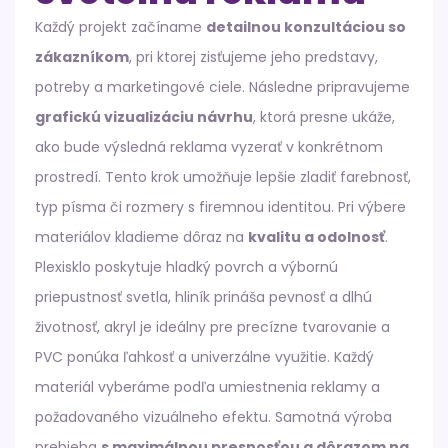
Každý projekt začíname
detailnou konzultáciou so
zákazníkom
, pri ktorej zisťujeme jeho predstavy,
potreby a marketingové ciele. Následne pripravujeme
grafickú vizualizáciu návrhu
, ktorá presne ukáže,
ako bude výsledná reklama vyzerať v konkrétnom
prostredí. Tento krok umožňuje lepšie zladiť farebnosť,
typ písma či rozmery s firemnou identitou. Pri výbere
materiálov kladieme dôraz na
kvalitu a odolnosť
.
Plexisklo poskytuje hladký povrch a výbornú
priepustnosť svetla, hliník prináša pevnosť a dlhú
životnosť, akryl je ideálny pre precízne tvarovanie a
PVC ponúka ľahkosť a univerzálne využitie. Každý
materiál vyberáme podľa umiestnenia reklamy a
požadovaného vizuálneho efektu. Samotná výroba
prebieha
s maximálnou presnosťou a dôrazom na