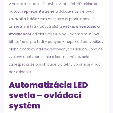
v hustej mestskej zástavbe. V interiéri LED reklama
pôsobí
reprezentatívne
a dokáže nasmerovať
zákazníka k dôležitým miestam či produktom. Pri
umiestnení hrá kľúčovú úlohu
výška, orientácia a
vzdialenosť
od cieľovej skupiny. Reklama musí byť
čitateľná aj pre ľudí v pohybe – napríklad pre vodičov
alebo chodcov na frekventovaných uliciach. Správne
zvolený uhol zobrazenia a kontrastné pozadie
zabezpečia, že obsah bude viditeľný vo dne aj v noci
bez oslnenia.
Automatizácia LED
svetla – ovládací
systém