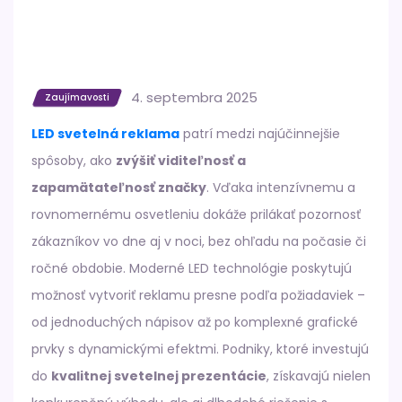
4. septembra 2025
Zaujímavosti
LED svetelná reklama
patrí medzi najúčinnejšie
spôsoby, ako
zvýšiť viditeľnosť a
zapamätateľnosť značky
. Vďaka intenzívnemu a
rovnomernému osvetleniu dokáže prilákať pozornosť
zákazníkov vo dne aj v noci, bez ohľadu na počasie či
ročné obdobie. Moderné LED technológie poskytujú
možnosť vytvoriť reklamu presne podľa požiadaviek –
od jednoduchých nápisov až po komplexné grafické
prvky s dynamickými efektmi. Podniky, ktoré investujú
do
kvalitnej svetelnej prezentácie
, získavajú nielen