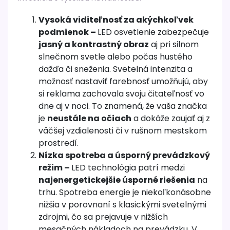
Vysoká viditeľnosť za akýchkoľvek
podmienok –
LED osvetlenie zabezpečuje
jasný a kontrastný obraz
aj pri silnom
slnečnom svetle alebo počas hustého
dažďa či sneženia. Svetelná intenzita a
možnosť nastaviť farebnosť umožňujú, aby
si reklama zachovala svoju čitateľnosť vo
dne aj v noci. To znamená, že vaša značka
je
neustále na očiach
a dokáže zaujať aj z
väčšej vzdialenosti či v rušnom mestskom
prostredí.
Nízka spotreba a úsporný prevádzkový
režim –
LED technológia patrí medzi
najenergetickejšie úsporné riešenia
na
trhu. Spotreba energie je niekoľkonásobne
nižšia v porovnaní s klasickými svetelnými
zdrojmi, čo sa prejavuje v nižších
mesačných nákladoch na prevádzku. V