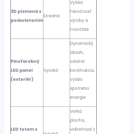
Vyššia
3D písmená s
náročnosť
Stredná
podsvietením
výroby a
montáže
Dynamický
obsah,
Plnofarebný
odolná
LED panel
Vysoká
konštrukcia,
(exteriér)
vyššia
spotreba
energie
Veľká
plocha,
LED totem s
viditeľnosť z
Vysoká