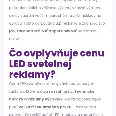
poškodenia alebo zníženia výkonu, včasná výmena
dielov zabráni väčším poruchám a zníži náklady na
opravu. Takto udržiavaná LED reklama si zachová svoj
jas, farebnú stálosť a spoľahlivosť
po mnoho
rokov.
Čo ovplyvňuje cenu
LED svetelnej
reklamy?
Cena LED svetelnej reklamy závisí od viacerých
faktorov, ktoré určujú
rozsah prác, technické
nároky a vizuálny výsledok
. Medzi najdôležitejšie
patrí
veľkosť reklamného prvku
– čím väčšia
plocha, tým vyšší počet LED modulov a materiálu je