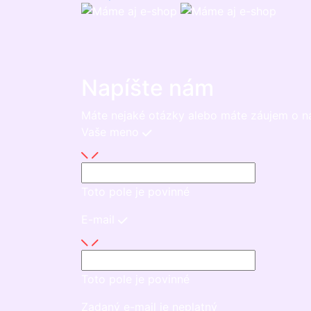
Napíšte nám
Máte nejaké otázky alebo máte záujem o n
Vaše meno
Toto pole je povinné
E-mail
Toto pole je povinné
Zadaný e-mail je neplatný