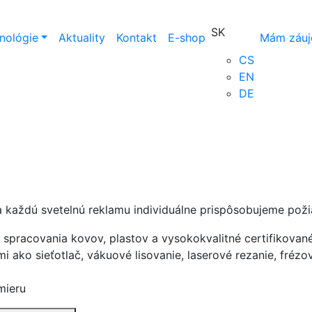
SK
nológie
Aktuality
Kontakt
E-shop
Mám záu
CS
EN
DE
 každú svetelnú reklamu individuálne prispôsobujeme poži
 spracovania kovov, plastov a vysokokvalitné certifikovan
i ako sieťotlač, vákuové lisovanie, laserové rezanie, frézo
mieru