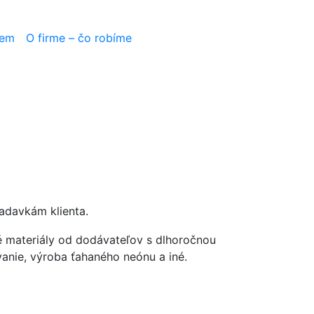
jem
O firme – čo robíme
adavkám klienta.
é materiály od dodávateľov s dlhoročnou
vanie, výroba ťahaného neónu a iné.