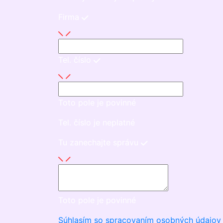
Firma
Tel. číslo
Toto pole je povinné
Tel. číslo je neplatné
Tu zanechajte správu
Toto pole je povinné
Súhlasím so spracovaním osobných údajov