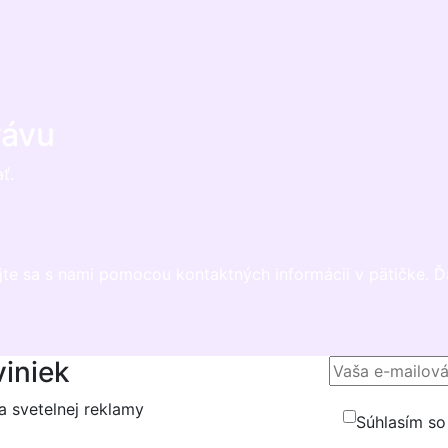
rávu
ť.
ojte sa s nami pomocou kontaktných informácii v pätičke. 
viniek
a svetelnej reklamy
Súhlasím s