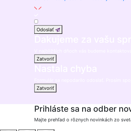
Odoslať
Ďakujeme za vašu sp
V najbližších dňoch vás budeme kontaktova
Zatvoriť
Nastala chyba
Formulár sa nepodarilo odoslať. Prosím sp
Zatvoriť
Prihláste sa na odber no
Majte prehľad o rôznych novinkách zo svet