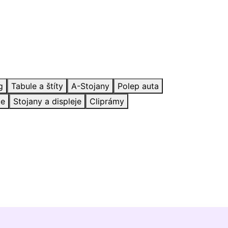
g
Tabule a štíty
A-Stojany
Polep auta
če
Stojany a displeje
Cliprámy