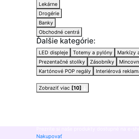
Lekárne
Drogérie
Banky
Obchodné centrá
Ďalšie kategórie:
LED displeje
Totemy a pylóny
Markízy 
Prezentačné stolíky
Zásobníky
Mincovn
Kartónové POP regály
Interiérová reklam
Zobraziť viac
[10]
Máme aj e-shop
Prezrite si naše produkty dostupné na e-s
Nakupovať