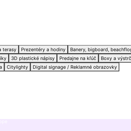
a terasy
Prezentéry a hodiny
Banery, bigboard, beachflo
íky
3D plastické nápisy
Predajne na kľúč
Boxy a výstr
a
Citylighty
Digital signage / Reklamné obrazovky
hope