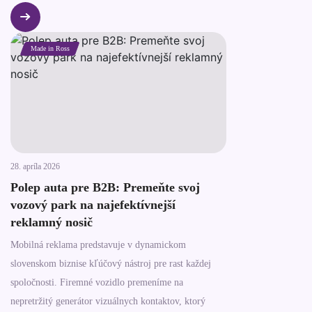
Technologické funkcie tepelnej ochrany spájame s
kreatívnym brandingom, vďaka čomu pre každú
prevádzku vytvárame skutočne multifunkčné riešenia.
Made in Ross
28. apríla 2026
Polep auta pre B2B: Premeňte svoj
vozový park na najefektívnejší
reklamný nosič
Mobilná reklama predstavuje v dynamickom
slovenskom biznise kľúčový nástroj pre rast každej
spoločnosti. Firemné vozidlo premeníme na
nepretržitý generátor vizuálnych kontaktov, ktorý