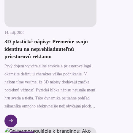
14. mája 2026
3D plastické nápisy: Premeňte svoju
identitu na neprehliadnuteľnú
priestorovú reklamu
Prvý dojem vytvára silné emócie a priestorové logá
okamžite definujú charakter vášho podnikania. V
našom tíme veríme, že 3D nápisy dodávajú značke
potrebnú vážnosť. Fyzická hĺbka nápisu neustále mení
hru svetla a tieňa. Táto dynamika pritiahne pohľad
zákazníka omnoho efektívnejšie než obyčajná plochá
grafika.