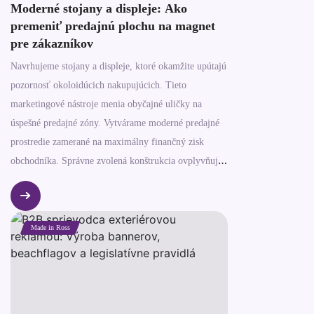
Moderné stojany a displeje: Ako
premeniť predajnú plochu na magnet
pre zákazníkov
Navrhujeme stojany a displeje, ktoré okamžite upútajú
pozornosť okoloidúcich nakupujúcich. Tieto
marketingové nástroje menia obyčajné uličky na
úspešné predajné zóny. Vytvárame moderné predajné
prostredie zamerané na maximálny finančný zisk
obchodníka. Správne zvolená konštrukcia ovplyvňuje
správanie ľudí priamo pri regáloch.
Made in Ross