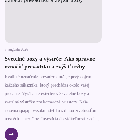
7. augusta 2026
Svetelné boxy a výstrče: Ako správne
označiť prevádzku a zvýšiť tržby
Kvalitné označenie prevádzok určuje prvý dojem
každého zákazníka, ktorý prechádza okolo vašej
predajne. Vyrábame exteriérové svetelné boxy a
svetelné výstrčky pre komerčné priestory. Naše
riešenia spájajú vysokú estetiku s dlhou životnosťou
nosných materiálov. Investícia do viditeľnosti zvyšuje
návštevnosť vašej predajne počas celého dňa.