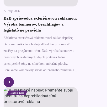
27. mája 2026
B2B sprievodca exteriérovou reklamou:
Výroba bannerov, beachflagov a
legislatívne pravidlá
Efektívna exteriérová reklama tvorí základ úspešnej
B2B komunikácie a buduje dlhodobú prítomnosť
značky na presýtenom trhu. Naša výroba bannerov a
prenosných reklamných vlajok pretvára fádne
priemyselné zóny na silné komunikačné plochy.
Ponúkame komplexný servis od presného zamerania
až po odbornú montáž vo výškach.
Made in Ross