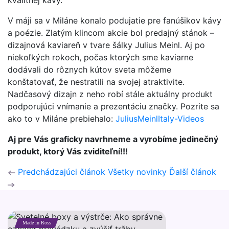
kvalitnej kávy.
V máji sa v Miláne konalo podujatie pre fanúšikov kávy
a poézie. Zlatým klincom akcie bol predajný stánok –
dizajnová kaviareň v tvare šálky Julius Meinl. Aj po
niekoľkých rokoch, počas ktorých sme kaviarne
dodávali do rôznych kútov sveta môžeme
konštatovať, že nestratili na svojej atraktivite.
Nadčasový dizajn z neho robí stále aktuálny produkt
podporujúci vnímanie a prezentáciu značky. Pozrite sa
ako to v Miláne prebiehalo:
JuliusMeinlItaly-Videos
Aj pre Vás graficky navrhneme a vyrobíme jedinečný
produkt, ktorý Vás zviditeľní!!!
Predchádzajúci článok
Všetky novinky
Ďalší článok
Made in Ross