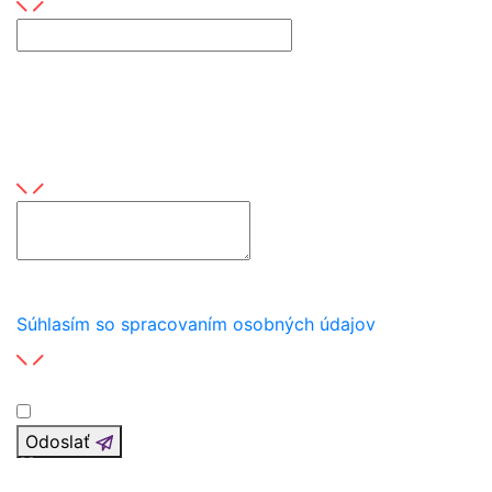
Toto pole je povinné
Tel. číslo je neplatné
Tu zanechajte správu
Toto pole je povinné
Súhlasím so spracovaním osobných údajov
Odoslať
Ďakujeme za vašu správu