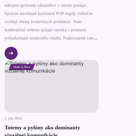
nákupné správanie zákazníkov v mieste predaja.
Správne navrhnuté kartónové POP regály viditeľne
zvyšujú obraty konkrétnych produktov. Naše
konštrukčné riešenia spájajú estetiku s prísnymi
požiadavkami moderného retailu. Podporujeme rast
predajov a zároveň plníme náročné ESG ciele. Každý
konštrukčný detail prispôsobujeme nákupnej
psychológii.
Made in Ross
1. júla 2026
Totemy a pylóny ako dominanty
vizuálnej komunikácie