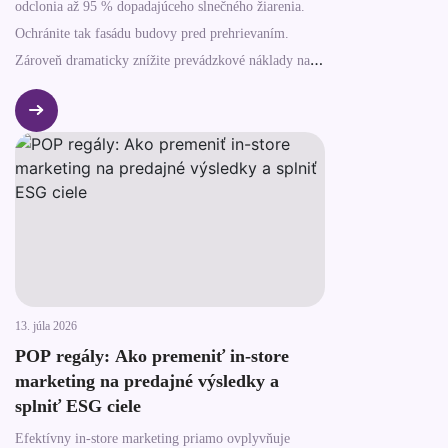
odclonia až 95 % dopadajúceho slnečného žiarenia.
Ochránite tak fasádu budovy pred prehrievaním.
Zároveň dramaticky znížite prevádzkové náklady na
klimatizáciu interiéru. Správne zvolená markíza
vytvára stabilnú mikroklímu počas horúcich letných
dní.
13. júla 2026
POP regály: Ako premeniť in-store
marketing na predajné výsledky a
splniť ESG ciele
Efektívny in-store marketing priamo ovplyvňuje