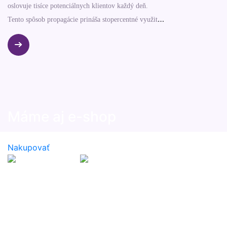
oslovuje tisíce potenciálnych klientov každý deň.
Tento spôsob propagácie prináša stopercentné využitie
vášho vozového parku bez ďalších mesačných
nákladov na prenájom plochy.
Máme aj e-shop
Prezrite si naše produkty dostupné na e-shope
Nakupovať
Napíšte nám