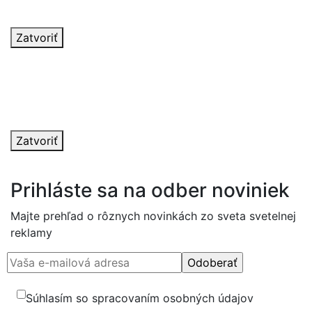
V najbližších dňoch vás budeme kontaktovať.
Zatvoriť
Nastala chyba
Formulár sa nepodarilo odoslať. Prosím spojte sa s
nami pomocou kontaktných informácii v pätičke.
Ďakujeme za pochopenie.
Zatvoriť
Prihláste sa na odber noviniek
Majte prehľad o rôznych novinkách zo sveta svetelnej
reklamy
Súhlasím so spracovaním osobných údajov