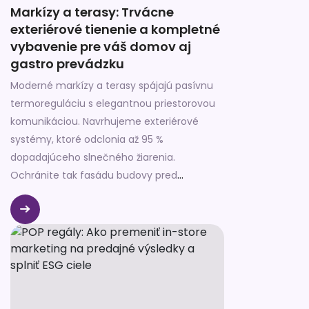
Markízy a terasy: Trvácne
exteriérové tienenie a kompletné
vybavenie pre váš domov aj
gastro prevádzku
Moderné markízy a terasy spájajú pasívnu
termoreguláciu s elegantnou priestorovou
komunikáciou. Navrhujeme exteriérové
systémy, ktoré odclonia až 95 %
dopadajúceho slnečného žiarenia.
Ochránite tak fasádu budovy pred
prehrievaním. Zároveň dramaticky znížite
prevádzkové náklady na klimatizáciu
interiéru. Správne zvolená markíza vytvára
stabilnú mikroklímu počas horúcich letných
dní.