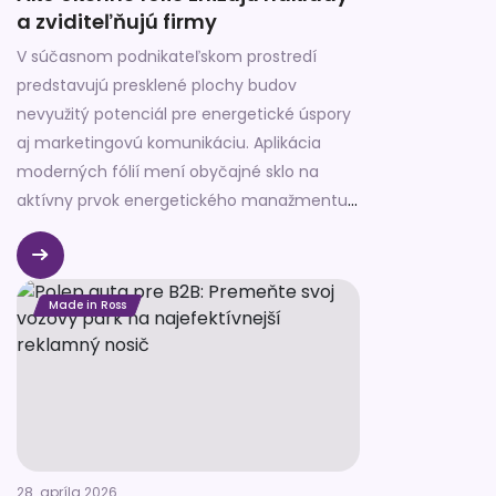
a zviditeľňujú firmy
V súčasnom podnikateľskom prostredí
predstavujú presklené plochy budov
nevyužitý potenciál pre energetické úspory
aj marketingovú komunikáciu. Aplikácia
moderných fólií mení obyčajné sklo na
aktívny prvok energetického manažmentu,
ktorý dramaticky znižuje prevádzkové
náklady firiem. Technologické funkcie
tepelnej ochrany spájame s kreatívnym
Made in Ross
brandingom, vďaka čomu pre každú
prevádzku vytvárame skutočne
multifunkčné riešenia.
28. apríla 2026