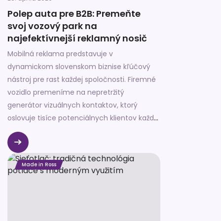
Polep auta pre B2B: Premeňte
svoj vozový park na
najefektívnejší reklamný nosič
Mobilná reklama predstavuje v
dynamickom slovenskom biznise kľúčový
nástroj pre rast každej spoločnosti. Firemné
vozidlo premeníme na nepretržitý
generátor vizuálnych kontaktov, ktorý
oslovuje tisíce potenciálnych klientov každý
deň. Tento spôsob propagácie prináša
stopercentné využitie vášho vozového
parku bez ďalších mesačných nákladov na
Made in Ross
prenájom plochy.