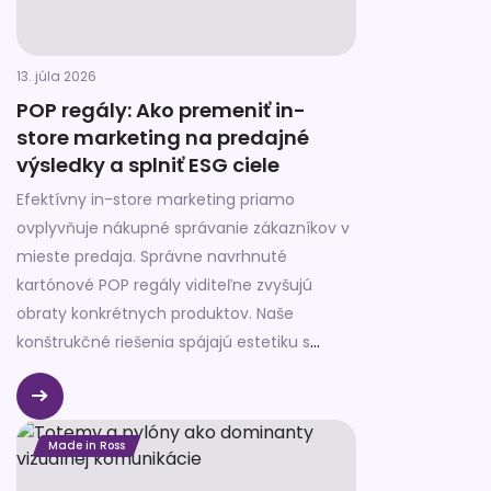
13. júla 2026
POP regály: Ako premeniť in-
store marketing na predajné
výsledky a splniť ESG ciele
Efektívny in-store marketing priamo
ovplyvňuje nákupné správanie zákazníkov v
mieste predaja. Správne navrhnuté
kartónové POP regály viditeľne zvyšujú
obraty konkrétnych produktov. Naše
konštrukčné riešenia spájajú estetiku s
prísnymi požiadavkami moderného retailu.
Podporujeme rast predajov a zároveň
plníme náročné ESG ciele. Každý
Made in Ross
konštrukčný detail prispôsobujeme
nákupnej psychológii.