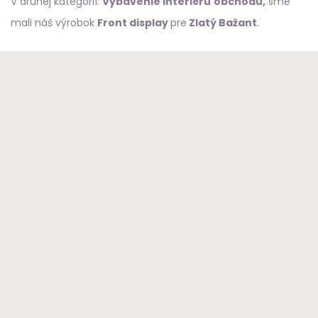
V druhej kategórií:
Vybavenie interiéru
obchodu,
sme
mali náš výrobok
Front display
pre
Zlatý Bažant
.