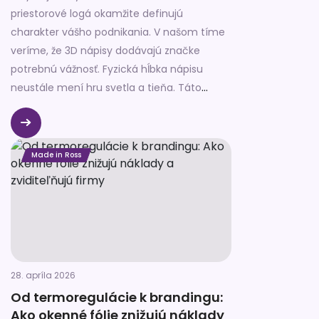
priestorové logá okamžite definujú
charakter vášho podnikania. V našom tíme
veríme, že 3D nápisy dodávajú značke
potrebnú vážnosť. Fyzická hĺbka nápisu
neustále mení hru svetla a tieňa. Táto
dynamika pritiahne pohľad zákazníka
omnoho efektívnejšie než obyčajná plochá
grafika.
Made in Ross
28. apríla 2026
Od termoregulácie k brandingu:
Ako okenné fólie znižujú náklady