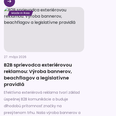
konštrukcia ovplyvňuje správanie ľudí
priamo pri regáloch.
Made in Ross
27. mája 2026
B2B sprievodca exteriérovou
reklamou: Výroba bannerov,
beachflagov a legislatívne
pravidlá
Efektívna exteriérová reklama tvorí základ
úspešnej B2B komunikácie a buduje
dlhodobú prítomnosť značky na
presýtenom trhu. Naša výroba bannerov a