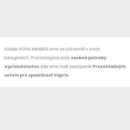
Súťaže POPAI AWARDS sme sa zúčastnili v troch
kategóriách. Prvá kategória bola
osobné potreby
a príslušenstvo
, kde sme mali zastúpenie
Prezentačným
setom pre spoločnosť Vap
rio
.