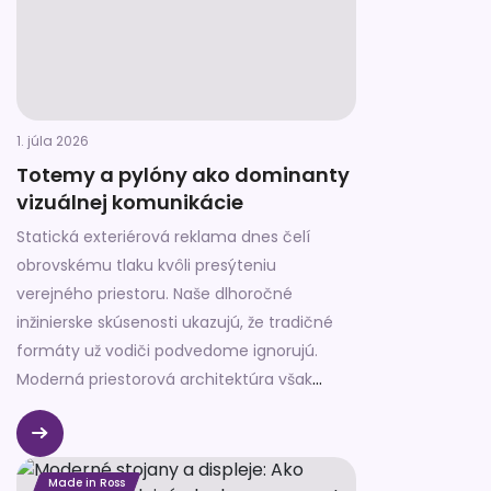
1. júla 2026
Totemy a pylóny ako dominanty
vizuálnej komunikácie
Statická exteriérová reklama dnes čelí
obrovskému tlaku kvôli presýteniu
verejného priestoru. Naše dlhoročné
inžinierske skúsenosti ukazujú, že tradičné
formáty už vodiči podvedome ignorujú.
Moderná priestorová architektúra však
tento nezáujem efektívne prekonáva.
Made in Ross