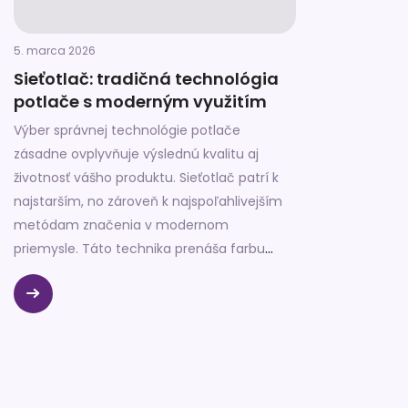
5. marca 2026
Sieťotlač: tradičná technológia
potlače s moderným využitím
Výber správnej technológie potlače
zásadne ovplyvňuje výslednú kvalitu aj
životnosť vášho produktu. Sieťotlač patrí k
najstarším, no zároveň k najspoľahlivejším
metódam značenia v modernom
priemysle. Táto technika prenáša farbu
priamo na povrch materiálu cez jemnú
tkaninu. Vytvára tak mimoriadne odolnú
vrstvu, ktorá si zachováva svoje vlastnosti aj
v tých najťažších podmienkach.