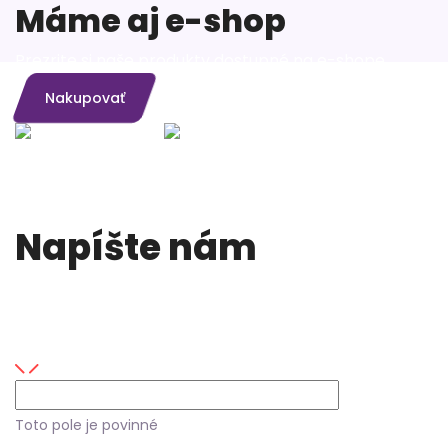
Máme aj e-shop
Prezrite si naše produkty dostupné na e-shope
Nakupovať
Napíšte nám
Máte nejaké otázky alebo máte záujem o naše
služby?
Vaše meno
Toto pole je povinné