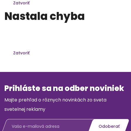
Zatvoriť
Nastala chyba
Formulár sa nepodarilo odoslať. Prosím spojte sa s
nami pomocou kontaktných informácii v pätičke.
Ďakujeme za pochopenie.
Zatvoriť
Prihláste sa na odber noviniek
Majte prehľad o rôznych novinkách zo sveta
svetelnej reklamy