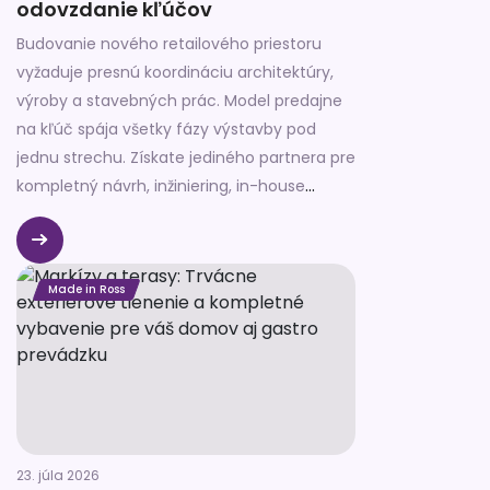
odovzdanie kľúčov
Budovanie nového retailového priestoru
vyžaduje presnú koordináciu architektúry,
výroby a stavebných prác. Model predajne
na kľúč spája všetky fázy výstavby pod
jednu strechu. Získate jediného partnera pre
kompletný návrh, inžiniering, in-house
výrobu aj záverečnú montáž. Eliminujete
tým nepredvídané riziká, nekompatibilitu
materiálov a navýšenie rozpočtu.
Made in Ross
23. júla 2026