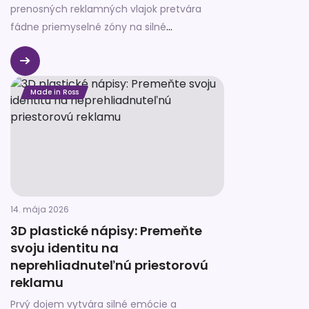
prenosných reklamných vlajok pretvára
fádne priemyselné zóny na silné
komunikačné plochy. Ponúkame komplexný
servis od presného zamerania až po
odbornú montáž vo výškach.
Made in Ross
14. mája 2026
3D plastické nápisy: Premeňte
svoju identitu na
neprehliadnuteľnú priestorovú
reklamu
Prvý dojem vytvára silné emócie a